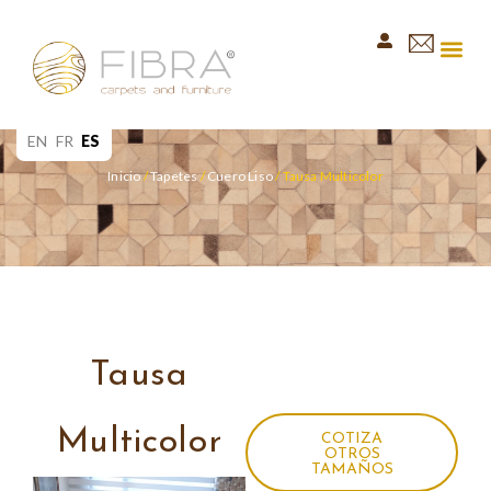
EN
FR
ES
Inicio
/
Tapetes
/
Cuero Liso
/ Tausa Multicolor
Tausa
Multicolor
COTIZA
OTROS
TAMAÑOS