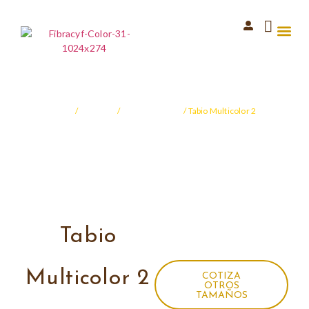
Nuest
Inicio
/
Pathwork
/
Colección Tabio
/ Tabio Multicolor 2
Tabio
Multicolor 2
COTIZA
OTROS
TAMAÑOS