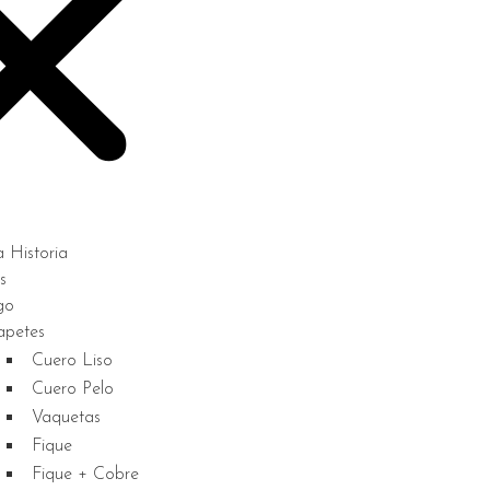
 Historia
s
go
apetes
Cuero Liso
Cuero Pelo
Vaquetas
Fique
Fique + Cobre