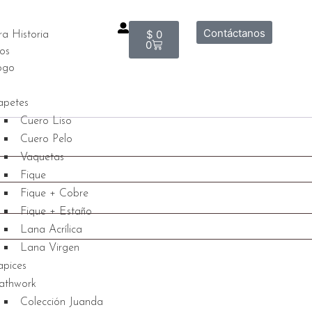
Contáctanos
$
0
a Historia
0
ios
ogo
apetes
Cuero Liso
Cuero Pelo
Vaquetas
Fique
Fique + Cobre
Fique + Estaño
Lana Acrílica
Lana Virgen
apices
athwork
Colección Juanda