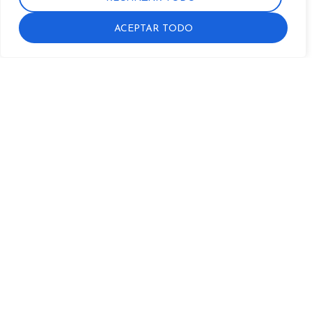
0
ACEPTAR TODO
Tips geniales para decorar los espacios de
tu casa
16 diciembre, 2024
No hay comentarios
¿Buscas inspiración para transformar tu hogar? Aquí te
compartimos los mejores tips para decorar los espacios de
tu casa y hacerlos únicos, acogedores y funcionales.
Leer más »