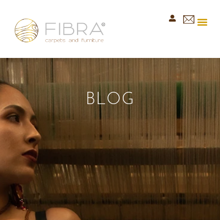
Nuest
BLOG